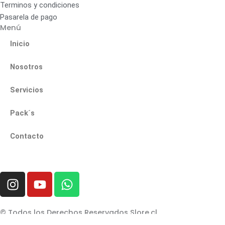
Terminos y condiciones
Pasarela de pago
Menú
Inicio
Nosotros
Servicios
Pack´s
Contacto
I
Y
W
n
o
h
s
u
a
t
t
t
© Todos los Derechos Reservados Slore.cl
Diseñado con ❤️ por Lalatapublicidad