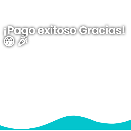
¡Pago exitoso Gracias!
😁 🎉