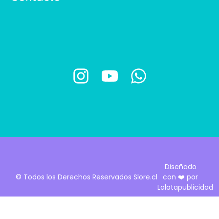
I
Y
W
n
o
h
s
u
a
t
t
t
a
u
s
g
b
a
Diseñado
r
e
p
© Todos los Derechos Reservados Slore.cl
con ❤️ por
Lalatapublicidad
a
p
m