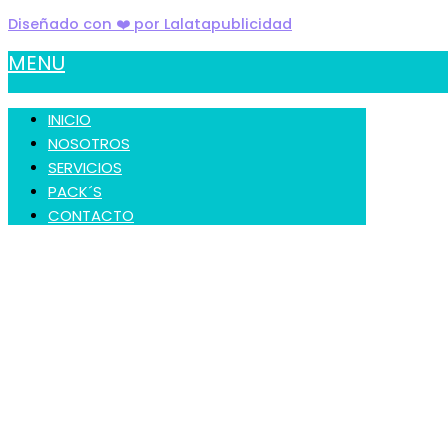
Diseñado con ❤️ por Lalatapublicidad
MENU
INICIO
NOSOTROS
SERVICIOS
PACK´S
CONTACTO
Traslado Gratis a las siguientes
Comunas