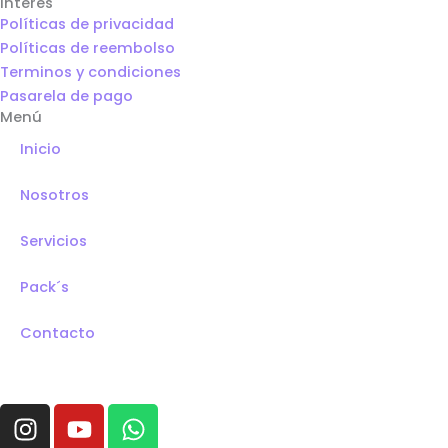
Interés
Políticas de privacidad
Políticas de reembolso
Terminos y condiciones
Pasarela de pago
Menú
Inicio
Nosotros
Servicios
Pack´s
Contacto
I
Y
W
n
o
h