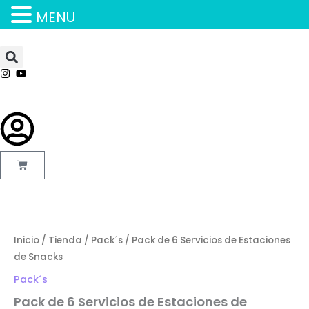
MENU
Ir
al
contenido
Carrito
Pack
de
6
Inicio
/
Tienda
/
Pack´s
/ Pack de 6 Servicios de Estaciones
Servicios
de
de Snacks
Estaciones
Pack´s
de
Snacks
Pack de 6 Servicios de Estaciones de